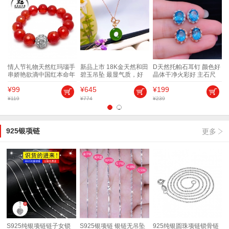
颜
情人节礼物天然红玛瑙手
新品上市 18K金天然和田
D天然托帕石耳钉 颜色好
精
串娇艳欲滴中国红本命年
碧玉吊坠 最显气质，好
晶体干净火彩好 主石尺
9
手链辟邪
玉好寓意：平平安安，万
寸7*9 特价199 支持检测
¥99
¥645
¥199
事如意
¥119
¥774
¥239
¥
1
2
925银项链
更多
S925纯银项链链子女锁
S925银项链 银链无吊坠
925纯银圆珠项链锁骨链