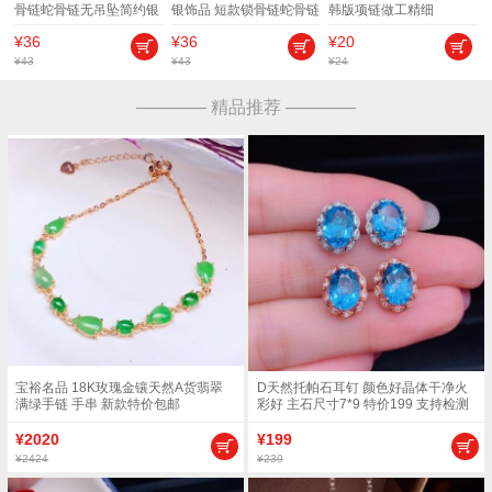
骨链蛇骨链无吊坠简约银
银饰品 短款锁骨链蛇骨链
韩版项链做工精细
饰项圈颈链男士配饰
配链 女
¥36
¥36
¥20
¥43
¥43
¥24
———— 精品推荐 ————
宝裕名品 18K玫瑰金镶天然A货翡翠
D天然托帕石耳钉 颜色好晶体干净火
满绿手链 手串 新款特价包邮
彩好 主石尺寸7*9 特价199 支持检测
¥2020
¥199
¥2424
¥239