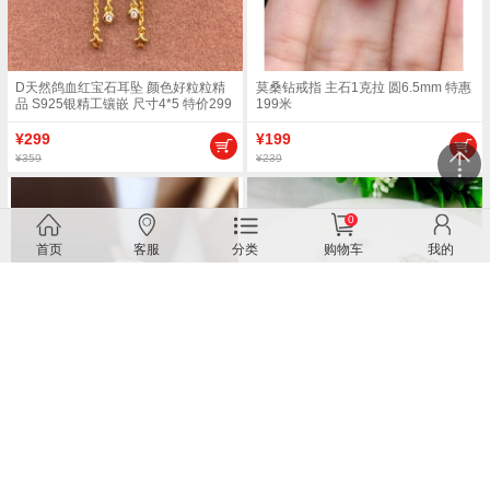
D天然鸽血红宝石耳坠 颜色好粒粒精
莫桑钻戒指 主石1克拉 圆6.5mm 特惠
品 S925银精工镶嵌 尺寸4*5 特价299
199米
¥299
¥199
¥359
¥239
0
关闭
首页
客服
分类
购物车
我的
联系客服
莫桑钻戒指 主石1克拉 圆6.5mm特惠
925银天然碧玺手链 l0406130agx
199米 八心八箭切工
¥199
¥299