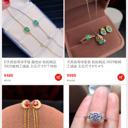
D天然祖母绿手链 颜色好 粒粒精品
天然祖母绿套装 粒粒精品 S925银精
S925银精工镶嵌 主石尺寸5*7 特价
工镶嵌 主石尺寸4*6 4*5
480支持检测
¥480
¥999
¥576
¥1199