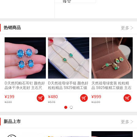
一起来了解下珠宝首饰变身美丽的过...
推荐
不戴个珠宝首饰好好装扮装扮，你都...
推荐
热销商品
更多
圆
D天然托帕石耳钉 颜色好
D天然祖母绿手链 颜色好
天然祖母绿套装 粒粒精
八
晶体干净火彩好 主石尺
粒粒精品 S925银精工镶
品 S925银精工镶嵌 主石
寸7*9 特价199 支持检测
嵌 主石尺寸5*7 特价480
尺寸4*6 4*5
¥199
¥480
¥999
支持检测
¥239
¥576
¥1199
¥
1
2
新品上市
更多