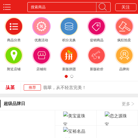
关注
搜索商品
商品分类
优惠活动
积分兑换
促销商品
疯狂拍卖
女士戒指的戴法和意义
推荐
附近店铺
店铺街
新版拼团
新版砍价
品牌街
中秋的来历和风俗，你又知道多少呢...
推荐
1
2
翡翠，从不轻言完美！
推荐
一起来了解下珠宝首饰变身美丽的过...
推荐
超级品牌日
更多
不戴个珠宝首饰好好装扮装扮，你都...
推荐
女士戒指的戴法和意义
推荐
中秋的来历和风俗，你又知道多少呢...
推荐
翡翠，从不轻言完美！
推荐